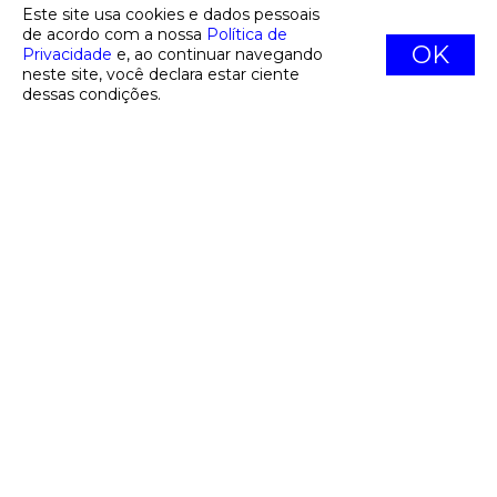
sobre
a nova reitoria da Universidade Federal de Goiás
.
Este site usa cookies e dados pessoais
de acordo com a nossa
Política de
OK
Privacidade
e, ao continuar navegando
#julliaafonso #italocosme #isabelapalhares #g1 #folhades.paulo
neste site, você declara estar ciente
#felipefrazão #domingosketelbey #diáriodegoiás #correiodabahia
dessas condições.
#brenopires #analuísad'maschio #alessandradantas #leonferrari
#luisatenente #oestadodes.paulo #paulosaldana #porvir #thaisborges
Rafa Neddermeyer/Agência Brasil