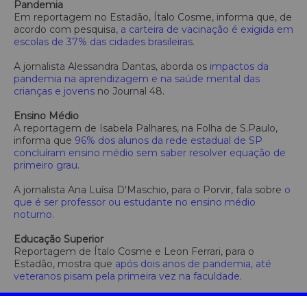
Pandemia
Em reportagem no Estadão, Ítalo Cosme, informa que, de
acordo com pesquisa,
a carteira de vacinação é exigida em
escolas de 37% das cidades brasileiras
.
A jornalista Alessandra Dantas, aborda os
impactos da
pandemia na aprendizagem e na saúde mental das
crianças e jovens
no Journal 48.
Ensino Médio
A
reportagem de Isabela Palhares, na Folha de S.Paulo,
informa que
96% dos alunos da rede estadual de SP
concluíram ensino médio sem saber resolver equação de
primeiro grau
.
A jornalista Ana Luísa D'Maschio, para o Porvir, fala sobre
o
que é ser professor ou estudante no ensino médio
noturno
.
Educação Superior
Reportagem de Ítalo Cosme e Leon Ferrari, para o
Estadão, mostra que
após dois anos de pandemia, até
veteranos pisam pela primeira vez na faculdade
.
O jornalista Domingos Ketelbey, no Diário de Goiás, fala