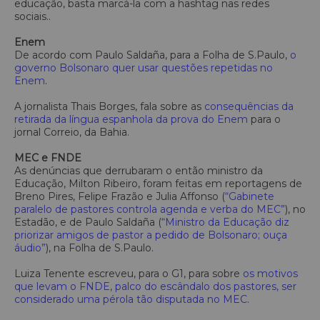
educação, basta marcá-la com a hashtag nas redes
sociais..
Enem
De acordo com Paulo Saldaña, para a Folha de S.Paulo,
o
governo Bolsonaro quer usar questões repetidas no
Enem
.
A jornalista Thais Borges, fala sobre as
consequências da
retirada da língua espanhola da prova do Enem
para o
jornal Correio, da Bahia.
MEC e FNDE
As denúncias que derrubaram o então ministro da
Educação, Milton Ribeiro, foram feitas em reportagens de
Breno Pires, Felipe Frazão e Julia Affonso (
“Gabinete
paralelo de pastores controla agenda e verba do MEC”
), no
Estadão, e de Paulo Saldaña (
“Ministro da Educação diz
priorizar amigos de pastor a pedido de Bolsonaro; ouça
áudio”
), na Folha de S.Paulo.
Luiza Tenente escreveu, para o G1, para sobre
os motivos
que levam o FNDE, palco do escândalo dos pastores, ser
considerado uma pérola tão disputada no MEC
.