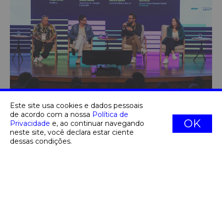
Tiago Queiroz/Jeduca
CONGRESSOS
Este site usa cookies e dados pessoais
de acordo com a nossa
Política de
OK
Tecnologia na educação: palestrantes
Privacidade
e, ao continuar navegando
neste site, você declara estar ciente
defenderam diálogo com a nova
dessas condições.
geração
Envolver a juventude, integrar as inovações tecnológicas
ao currículo e evitar sua ?demonização? são passos
essenciais para um uso consciente e seguro do ambiente
digital, para participantes do #Jeduca2025