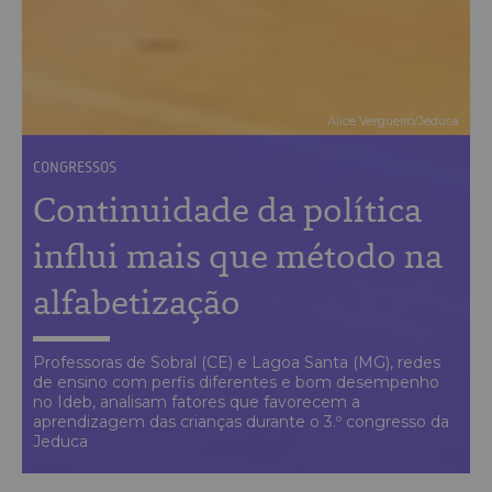
Alice Vergueiro/Jeduca
CONGRESSOS
Continuidade da política
influi mais que método na
alfabetização
Professoras de Sobral (CE) e Lagoa Santa (MG), redes
de ensino com perfis diferentes e bom desempenho
no Ideb, analisam fatores que favorecem a
aprendizagem das crianças durante o 3.º congresso da
Jeduca