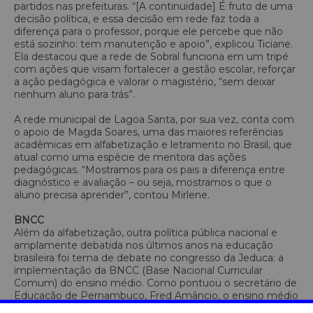
partidos nas prefeituras. “[A continuidade] É fruto de uma
decisão política, e essa decisão em rede faz toda a
diferença para o professor, porque ele percebe que não
está sozinho: tem manutenção e apoio”, explicou Ticiane.
Ela destacou que a rede de Sobral funciona em um tripé
com ações que visam fortalecer a gestão escolar, reforçar
a ação pedagógica e valorar o magistério, “sem deixar
nenhum aluno para trás”.
A rede municipal de Lagoa Santa, por sua vez, conta com
o apoio de Magda Soares, uma das maiores referências
acadêmicas em alfabetização e letramento no Brasil, que
atual como uma espécie de mentora das ações
pedagógicas. “Mostramos para os pais a diferença entre
diagnóstico e avaliação – ou seja, mostramos o que o
aluno precisa aprender”, contou Mirlene.
BNCC
Além da alfabetização, outra política pública nacional e
amplamente debatida nos últimos anos na educação
brasileira foi tema de debate no congresso da Jeduca: a
implementação da BNCC (Base Nacional Curricular
Comum) do ensino médio. Como pontuou o secretário de
Educação de Pernambuco, Fred Amâncio, o ensino médio
e a Base são discussões diferentes, mas que têm