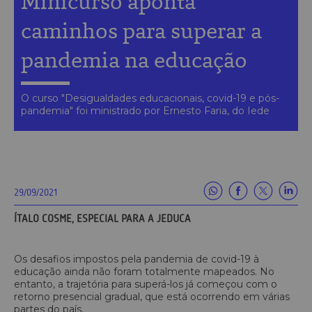
Minicurso aponta
caminhos para superar a
pandemia na educação
O curso "Desigualdades educacionais, covid-19 e pós-
pandemia" foi ministrado por Ernesto Faria, do Iede
29/09/2021
ÍTALO COSME, ESPECIAL PARA A JEDUCA
Os desafios impostos pela pandemia de covid-19 à
educação ainda não foram totalmente mapeados. No
entanto, a trajetória para superá-los já começou com o
retorno presencial gradual, que está ocorrendo em várias
partes do país.