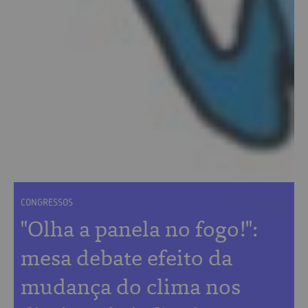
MIreia Figueiredo/Oboré Projetos Especiais
CONGRESSOS
"Olha a panela no fogo!":
mesa debate efeito da
mudança do clima nos