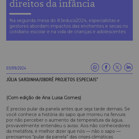
direitos da infância
Na segunda mesa do #Jeduca2024, especialistas e
gestores abordam impactos das enchentes e secas no
cotidiano escolar e na vida de crianças e adolescentes
03/09/2024
JÚLIA SARDINHA/OBORÉ PROJETOS ESPECIAIS*
(Com edição de Ana Luisa Gomes)
É preciso pular da panela antes que seja tarde demais. Se
você conhece a história do sapo que morreu na fervura
por não perceber o aumento da temperatura da água,
provavelmente entendeu o aviso. Aos não conhecedores
da metáfora, é melhor dizer que nós — não o sapo —
precisamos “pular da panela” das crises climáticas