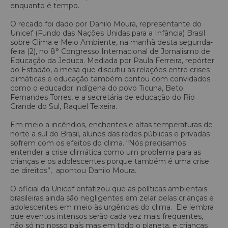
enquanto é tempo.
O recado foi dado por Danilo Moura, representante do
Unicef (Fundo das Nações Unidas para a Infância) Brasil
sobre Clima e Meio Ambiente, na manhã desta segunda-
feira (2), no 8° Congresso Internacional de Jornalismo de
Educação da Jeduca. Mediada por Paula Ferreira, repórter
do Estadão, a mesa que discutiu as relações entre crises
climáticas e educação também contou com convidados
como o educador indígena do povo Ticuna, Beto
Fernandes Torres, e a secretária de educação do Rio
Grande do Sul, Raquel Teixeira.
Em meio a incêndios, enchentes e altas temperaturas de
norte a sul do Brasil, alunos das redes públicas e privadas
sofrem com os efeitos do clima. “Nós precisamos
entender a crise climática como um problema para as
crianças e os adolescentes porque também é uma crise
de direitos”, apontou Danilo Moura.
O oficial da Unicef enfatizou que as políticas ambientais
brasileiras ainda são negligentes em zelar pelas crianças e
adolescentes em meio às urgências do clima. Ele lembra
que eventos intensos serão cada vez mais frequentes,
não só no nosso país mas em todo o planeta, e crianças