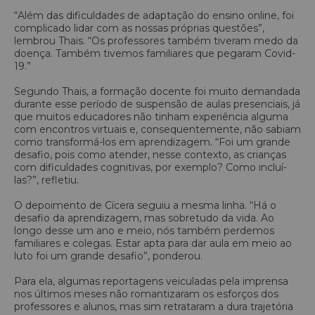
“Além das dificuldades de adaptação do ensino online, foi
complicado lidar com as nossas próprias questões”,
lembrou Thais. “Os professores também tiveram medo da
doença. Também tivemos familiares que pegaram Covid-
19.”
Segundo Thais, a formação docente foi muito demandada
durante esse período de suspensão de aulas presenciais, já
que muitos educadores não tinham experiência alguma
com encontros virtuais e, consequentemente, não sabiam
como transformá-los em aprendizagem. “Foi um grande
desafio, pois como atender, nesse contexto, as crianças
com dificuldades cognitivas, por exemplo? Como incluí-
las?”, refletiu.
O depoimento de Cícera seguiu a mesma linha. “Há o
desafio da aprendizagem, mas sobretudo da vida. Ao
longo desse um ano e meio, nós também perdemos
familiares e colegas. Estar apta para dar aula em meio ao
luto foi um grande desafio”, ponderou.
Para ela, algumas reportagens veiculadas pela imprensa
nos últimos meses não romantizaram os esforços dos
professores e alunos, mas sim retrataram a dura trajetória