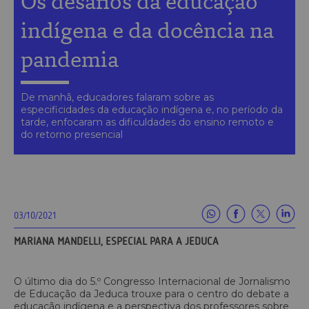
Os desafios da educação
indígena e da docência na
pandemia
De manhã, educadores falaram sobre as
especificidades da educação indígena e, no período da
tarde, enfocaram as dificuldades do ensino remoto e
do retorno presencial
03/10/2021
MARIANA MANDELLI, ESPECIAL PARA A JEDUCA
O último dia do 5.º Congresso Internacional de Jornalismo
de Educação da Jeduca trouxe para o centro do debate a
educação indígena e a perspectiva dos professores sobre