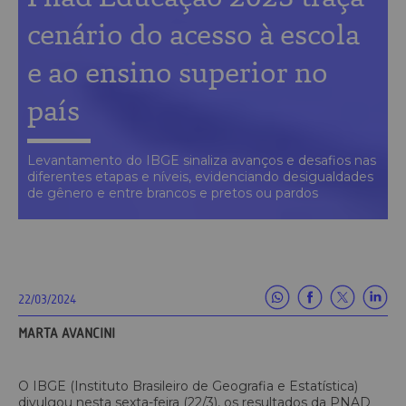
cenário do acesso à escola
e ao ensino superior no
país
Levantamento do IBGE sinaliza avanços e desafios nas
diferentes etapas e níveis, evidenciando desigualdades
de gênero e entre brancos e pretos ou pardos
22/03/2024
MARTA AVANCINI
O IBGE (Instituto Brasileiro de Geografia e Estatística)
divulgou nesta sexta-feira (22/3), os resultados da PNAD