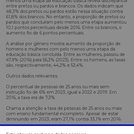
menos uma etapa da educação básica
revela discrepância
entre pretos ou pardos e brancos. Os dados indicam que
48,3% dos pretos ou pardos estão nessa situação contra
61,8% dos brancos. No entanto, a proporção de pretos ou
pardos que concluíram pelo menos uma etapa aumentou
10,1 pontos percentuais desde 2016. Entre os brancos, o
aumento foi de 6 pontos percentuais.
A análise por gênero mostra aumento da proporção de
homens e mulheres com pelo menos uma etapa da
educação básica concluída. Entre as mulheres, passou de
47,9% (2016) para 56,3% (2023). Entre os homens, as taxas
são, respectivamente, 44,2% e 52,4%.
Outros dados relevantes:
O percentual de pessoas de 25 anos ou mais sem
instrução foi de 6% em 2023, igual a 2022 e 2019. Em
2016, a taxa era de 7,3%.
Chama a atenção a taxa de pessoas de 25 anos ou mais
com ensino fundamental incompleto. Apesar de estar
diminuindo em 2023, eram 27,1% contra 33,1% em 2016.
Houve aumento da proporção das pessoas com ensino