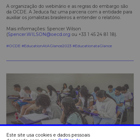
A organização do webinário e as regras do embargo são
da OCDE. A Jeduca faz uma parceria com a entidade para
auxiliar os jornalistas brasileiros a entender o relatório.
Mais informações: Spencer Wilson
(
Spencer.WILSON@oecd.org
ou +33 1 45 24 81 18).
#OCDE #EducationAtAGlance2023 #EducationataGlance
Este site usa cookies e dados pessoais