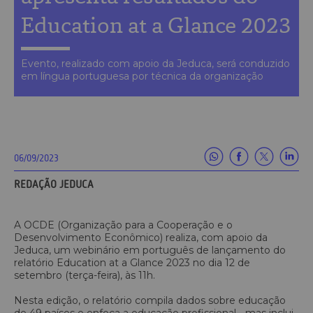
Education at a Glance 2023
Evento, realizado com apoio da Jeduca, será conduzido
em língua portuguesa por técnica da organização
06/09/2023
REDAÇÃO JEDUCA
A OCDE (Organização para a Cooperação e o
Desenvolvimento Econômico) realiza, com apoio da
Jeduca, um webinário em português de lançamento do
relatório Education at a Glance 2023 no dia 12 de
setembro (terça-feira), às 11h.
Nesta edição, o relatório compila dados sobre educação
de 49 países e enfoca a educação profissional - mas inclui