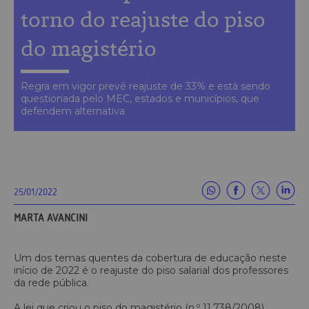
torno do reajuste do piso
do magistério
Regra em vigor prevê reajuste de 33% e está sendo
questionada pelo MEC, estados e municípios, que
defendem alternativa
25/01/2022
MARTA AVANCINI
Um dos temas quentes da cobertura de educação neste
início de 2022 é o reajuste do piso salarial dos professores
da rede pública.
A lei que criou o piso do magistério (n.º 11.738/2008)