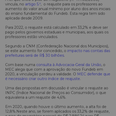
vincula, no
artigo 5.º
, o reajuste para os professores ao
aumento do valor anual mínimo por aluno dos anos iniciais
do ensino fundamental do Fundeb. Esta regra tem sido
aplicada desde 2009.
Para 2022, o reajuste está calculado em 33,2% e deve ser
pago pelos governos estaduais e municipais, aos quais os
professores estão vinculados.
Segundo a CNM (Confederação Nacional dos Municípios),
se este aumento for concedido, o
impacto nas contas das
prefeituras será de R$ 30 bilhões
.
Com base numa
consulta à Advocacia-Geral da União
, o
MEC alega que com a aprovação do novo Fundeb em
2020, a vinculação perdeu a validade. O
MEC defende que
é necessário criar outro índice de reajuste
.
Uma das propostas em discussão é vincular o reajuste ao
INPC (Índice Nacional de Preços ao Consumidor), o que
equivaleria a um reajuste de 4,6%.
Em 2020, quando houve o último aumento, a alta foi de
12,8%.Neste ano, se forem aplicados os 33,2% de reajuste,
o piso do magistério passará de R$ 2.886,24 para R$