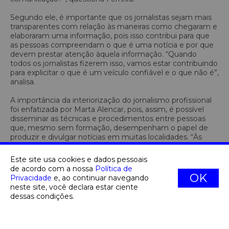
Segundo ele, é importante que os jornalistas sejam mais
transparentes com relação às maneiras como chegaram e
elaboraram uma informação, pois isso contribui para que
as pessoas compreendam o que é uma notícia e por que
devem prestar atenção àquela informação. “Quando
todos os jornalistas fizerem isso, vamos estar contribuindo
para explicitar o que é um veículo confiável e o que não é”,
analisa.
A importância da interiorização do jornalismo profissional
foi enfatizada por Marta Alencar, pois, assim, é possível
disseminar as técnicas e procedimentos entre pessoas
que, mesmo sem formação, desempenham o papel de
produzir e divulgar notícias em muitas localidades. “Às
vezes só tem uma pessoa, o blogueiro da cidade, um
jornalista que cobre a pauta da cidade, muitas vezes
Este site usa cookies e dados pessoais
sofrendo pressão para não cobrir certas pautas. É
de acordo com a nossa
Política de
importante que o jornalismo profissional chegue a esses
OK
Privacidade
e, ao continuar navegando
locais até para levar apoio e informação a essas pessoas”,
neste site, você declara estar ciente
propõe a jornalista.
dessas condições.
A cobertura de educação
A área da educação é uma das mais negligenciadas do