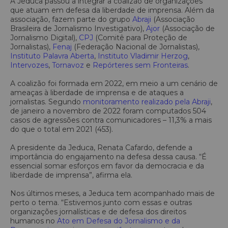
A Jeduca passou a integrar a coalizão de organizações
que atuam em defesa da liberdade de imprensa. Além da
associação, fazem parte do grupo
Abraji
(Associação
Brasileira de Jornalismo Investigativo),
Ajor
(Associação de
Jornalismo Digital),
CPJ
(Comitê para Proteção de
Jornalistas),
Fenaj
(Federação Nacional de Jornalistas),
Instituto Palavra Aberta
,
Instituto Vladimir Herzog
,
Intervozes
,
Tornavoz
e
Repórteres sem Fronteiras
.
A coalizão foi formada em 2022, em meio a um cenário de
ameaças à liberdade de imprensa e de ataques a
jornalistas. Segundo
monitoramento realizado pela Abraji
,
de janeiro a novembro de 2022 foram computados 504
casos de agressões contra comunicadores – 11,3% a mais
do que o total em 2021 (453).
A presidente da Jeduca, Renata Cafardo, defende a
importância do engajamento na defesa dessa causa. “É
essencial somar esforços em favor da democracia e da
liberdade de imprensa”, afirma ela.
Nos últimos meses, a Jeduca tem acompanhado mais de
perto o tema. “Estivemos junto com essas e outras
organizações jornalísticas e de defesa dos direitos
humanos no
Ato em Defesa do Jornalismo e da