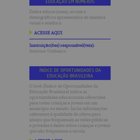
EDUCAÇÃO EM NÚMEROS
Dados educacionais, sociais e
demográficos apresentados de maneira
visual e analítica.
ACESSE AQUI
Instituição(ões) responsável(veis):
Instituto Unibanco
ÍNDICE DE OPORTUNIDADES DA
EDUCAÇÃO BRASILEIRA
O Ioeb (Índice de Oportunidades da
Educação Brasileira) indica as
oportunidades educacionais oferecidas
para todas crianças e jovens em um
município ou estado. Inclui informações
referentes à qualidade da oferta para
alunos que frequentam as redes públicas
e privadas e dados sobre crianças e jovens
que não frequentam a escola.