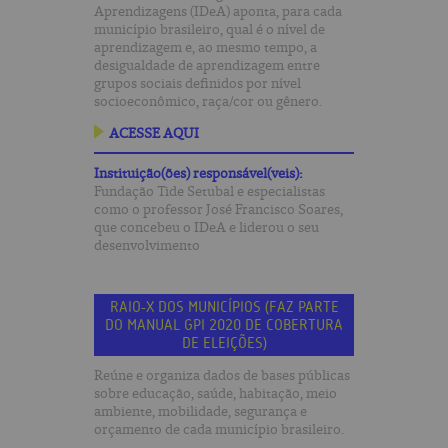
Aprendizagens (IDeA) aponta, para cada
município brasileiro, qual é o nível de
aprendizagem e, ao mesmo tempo, a
desigualdade de aprendizagem entre
grupos sociais definidos por nível
socioeconômico, raça/cor ou gênero.
ACESSE AQUI
Instituição(ões) responsável(veis):
Fundação Tide Setubal e especialistas
como o professor José Francisco Soares,
que concebeu o IDeA e liderou o seu
desenvolvimento
RAIO-X DOS MUNICÍPIOS (FAZ PARTE
DO MANUAL GPI 2020 DE COBERTURA
DE ELEIÇÕES)
Reúne e organiza dados de bases públicas
sobre educação, saúde, habitação, meio
ambiente, mobilidade, segurança e
orçamento de cada município brasileiro.