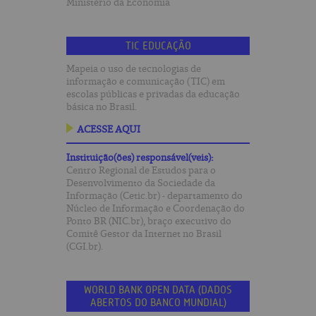
Ministério da Economia
TIC EDUCAÇÃO
Mapeia o uso de tecnologias de
informação e comunicação (TIC) em
escolas públicas e privadas da educação
básica no Brasil.
ACESSE AQUI
Instituição(ões) responsável(veis):
Centro Regional de Estudos para o
Desenvolvimento da Sociedade da
Informação (Cetic.br) - departamento do
Núcleo de Informação e Coordenação do
Ponto BR (NIC.br), braço executivo do
Comitê Gestor da Internet no Brasil
(CGI.br).
WORLD BANK OPEN DATA (DADOS
ABERTOS DO BANCO MUNDIAL)