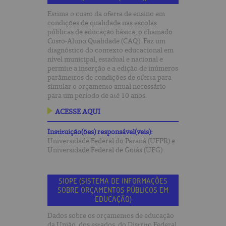
Estima o custo da oferta de ensino em
condições de qualidade nas escolas
públicas de educação básica, o chamado
Custo-Aluno Qualidade (CAQ). Faz um
diagnóstico do contexto educacional em
nível municipal, estadual e nacional e
permite a inserção e a edição de inúmeros
parâmetros de condições de oferta para
simular o orçamento anual necessário
para um período de até 10 anos.
ACESSE AQUI
Instituição(ões) responsável(veis):
Universidade Federal do Paraná (UFPR) e
Universidade Federal de Goiás (UFG)
SIOPE (SISTEMA DE INFORMAÇÕES
SOBRE ORÇAMENTOS PÚBLICOS EM
EDUCAÇÃO)
Dados sobre os orçamentos de educação
da União, dos estados, do Distrito Federal