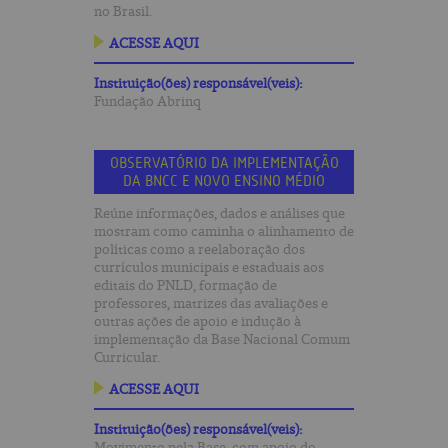
no Brasil.
ACESSE AQUI
Instituição(ões) responsável(veis):
Fundação Abrinq
OBSERVATÓRIO DA IMPLEMENTAÇÃO
DA BNCC E NOVO ENSINO MÉDIO
Reúne informações, dados e análises que
mostram como caminha o alinhamento de
políticas como a reelaboração dos
currículos municipais e estaduais aos
editais do PNLD, formação de
professores, matrizes das avaliações e
outras ações de apoio e indução à
implementação da Base Nacional Comum
Curricular.
ACESSE AQUI
Instituição(ões) responsável(veis):
Movimento pela Base, com apoio do