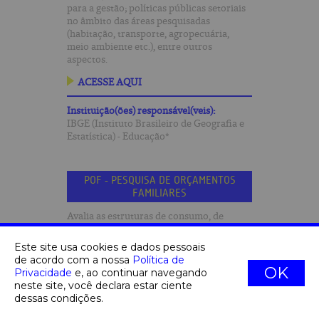
para a gestão; políticas públicas setoriais
no âmbito das áreas pesquisadas
(habitação, transporte, agropecuária,
meio ambiente etc.), entre outros
aspectos.
ACESSE AQUI
Instituição(ões) responsável(veis):
IBGE (Instituto Brasileiro de Geografia e
Estatística) - Educação*
POF - PESQUISA DE ORÇAMENTOS
FAMILIARES
Avalia as estruturas de consumo, de
gastos, de rendimentos e parte da
variação patrimonial das famílias,
Este site usa cookies e dados pessoais
oferecendo um perfil das condições de
de acordo com a nossa
Política de
vida da população a partir da análise dos
OK
Privacidade
e, ao continuar navegando
orçamentos domésticos.
neste site, você declara estar ciente
dessas condições.
ACESSE AQUI