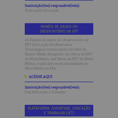
Instituição(ões) responsável(veis):
Todos pela Educação
PAINÉIS DE DADOS DO
OBSERVATÓRIO DA EPT
Os Painéis de dados do Observatório da
EPT (Educação Profissional e
Tecnológica) trazem dados do Ideb do
Ensino Médio Integrado, da oferta da EPT
de Nível Médio, das Metas da EPT de Nível
Médio; e indicadores da modalidade de
Nível Médio na EJA.
ACESSE AQUI
Instituição(ões) responsável(veis):
Itaú Educação e Trabalho
PLATAFORMA JUVENTUDE, EDUCAÇÃO
E TRABALHO (JET)