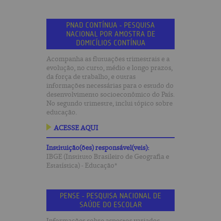
PNAD CONTÍNUA - PESQUISA
NACIONAL POR AMOSTRA DE
DOMICÍLIOS CONTÍNUA
Acompanha as flutuações trimestrais e a
evolução, no curto, médio e longo prazos,
da força de trabalho, e outras
informações necessárias para o estudo do
desenvolvimento socioeconômico do País.
No segundo trimestre, inclui tópico sobre
educação.
ACESSE AQUI
Instituição(ões) responsável(veis):
IBGE (Instituto Brasileiro de Geografia e
Estatística) - Educação*
PENSE - PESQUISA NACIONAL DE
SAÚDE DO ESCOLAR
Informações sobre aspectos variados