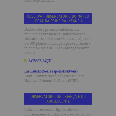
Fundação Lemann
OBSERVA - OBSERVATÓRIO DO MARCO
LEGAL DA PRIMEIRA INFÂNCIA
Dados sobre primeira infância nos
municípios brasileiros. Indicadores de
educação, saúde e assistência social, além
de 100 planos municipais para a primeira
infância e mais de 300 publicações sobre
o tema.
ACESSE AQUI
Instituição(ões) responsável(veis):
Andi - Comunicação e Direitos e Rede
Nacional Primeira Infância (RNPI)
OBSERVATÓRIO DA CRIANÇA E DO
ADOLESCENTE
Indicadores sociais ligados direta ou
indiretamente à infância e à adolescência