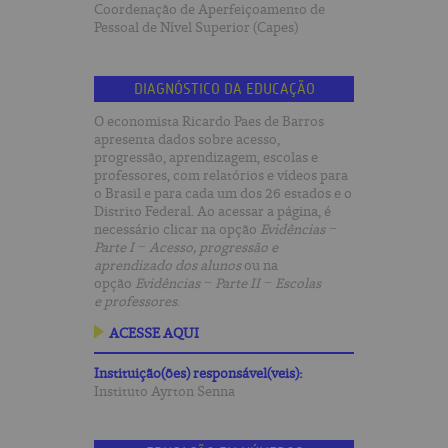
Coordenação de Aperfeiçoamento de
Pessoal de Nível Superior (Capes)
DIAGNÓSTICO DA EDUCAÇÃO
O economista Ricardo Paes de Barros
apresenta dados sobre acesso,
progressão, aprendizagem, escolas e
professores, com relatórios e vídeos para
o Brasil e para cada um dos 26 estados e o
Distrito Federal. Ao acessar a página, é
necessário clicar na opção
Evidências
−
Parte I
− Acesso, progressão e
aprendizado dos alunos
ou na
opção
Evidências
− Parte II
− Escolas
e
professores
.
ACESSE AQUI
Instituição(ões) responsável(veis):
Instituto Ayrton Senna