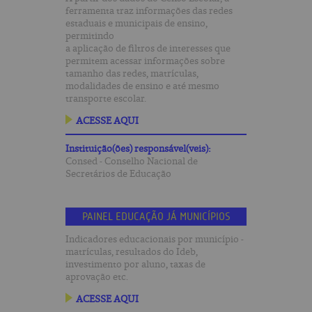
ferramenta traz informações das redes
estaduais e municipais
de
ensino,
permitindo
a aplicação
de
filtros
de
interesses que
permitem acessar informações sobre
tamanho das redes, matrículas,
modalidades
de
ensino e até mesmo
transporte escolar.
ACESSE AQUI
Instituição(ões) responsável(veis):
Consed - Conselho Nacional de
Secretários de Educação
PAINEL EDUCAÇÃO JÁ MUNICÍPIOS
Indicadores educacionais por município -
matrículas, resultados do Ideb,
investimento por aluno, taxas de
aprovação etc.
ACESSE AQUI