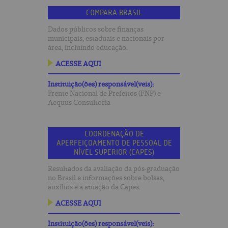
COMPARA BRASIL
Dados públicos sobre finanças
municipais, estaduais e nacionais por
área, incluindo educação.
ACESSE AQUI
Instituição(ões) responsável(veis):
Frente Nacional de Prefeitos (FNP) e
Aequus Consultoria
COORDENAÇÃO DE
APERFEIÇOAMENTO DE PESSOAL DE
NÍVEL SUPERIOR (CAPES)
Resultados da avaliação da pós-graduação
no Brasil e informações sobre bolsas,
auxílios e a atuação da Capes.
ACESSE AQUI
Instituição(ões) responsável(veis):