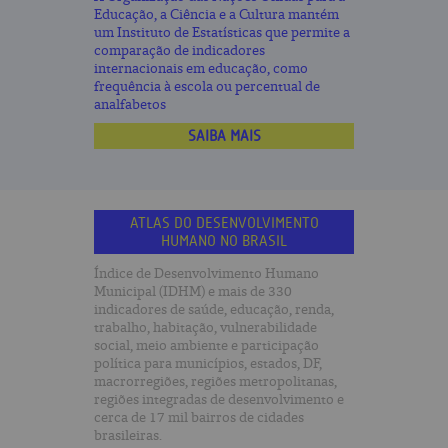
Educação, a Ciência e a Cultura mantém
um Instituto de Estatísticas que permite a
comparação de indicadores
internacionais em educação, como
frequência à escola ou percentual de
analfabetos
SAIBA MAIS
ATLAS DO DESENVOLVIMENTO
HUMANO NO BRASIL
Índice de Desenvolvimento Humano
Municipal (IDHM) e mais de 330
indicadores de saúde, educação, renda,
trabalho, habitação, vulnerabilidade
social, meio ambiente e participação
política para municípios, estados, DF,
macrorregiões, regiões metropolitanas,
regiões integradas de desenvolvimento e
cerca de 17 mil bairros de cidades
brasileiras.