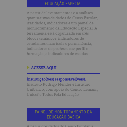
EDUCAÇÃO ESPECIAL
A partir de levantamentos e a análises
quantitativas de dados do Censo Escolar,
traz dados, indicadores e um painel de
monitoramento da Educação Especial. A
ferramenta está organizada em três
blocos temáticos: indicadores de
estudantes: matrícula e permanência,
indicadores de professores: perfil e
formação, e indicadores de escolas.
ACESSE AQUI
Instituição(ões) responsável(veis):
Instituto Rodrigo Mendes e Instituto
Unibanco, com apoio do Centro Lemann,
Unicef e Todos Pela Educação
PAINEL DE MONITORAMENTO DA
EDUCAÇÃO BÁSICA
A partir dos dados do Censo Escolar, a