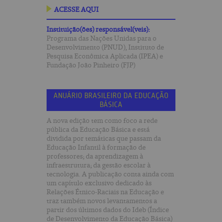
ACESSE AQUI
Instituição(ões) responsável(veis):
Programa das Nações Unidas para o
Desenvolvimento (PNUD), Instituto de
Pesquisa Econômica Aplicada (IPEA) e
Fundação João Pinheiro (FJP)
ANUÁRIO BRASILEIRO DA EDUCAÇÃO
BÁSICA
A nova edição tem como foco a rede
pública da Educação Básica e está
dividida por temáticas que passam da
Educação Infantil à formação de
professores; da aprendizagem à
infraestrutura; da gestão escolar à
tecnologia. A publicação conta ainda com
um capítulo exclusivo dedicado às
Relações Étnico-Raciais na Educação e
traz também novos levantamentos a
partir dos últimos dados do Ideb (Índice
de Desenvolvimento da Educação Básica)